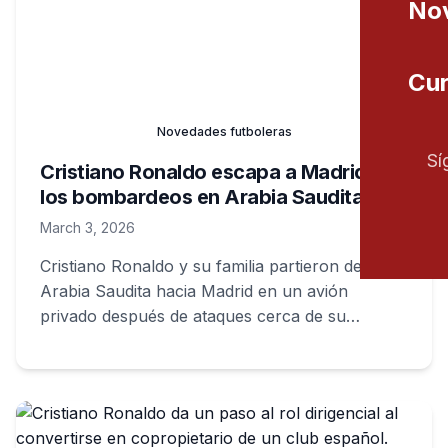
Nov
Cur
Novedades futboleras
Sí
Cristiano Ronaldo escapa a Madrid tras
los bombardeos en Arabia Saudita
March 3, 2026
Cristiano Ronaldo y su familia partieron desde
Arabia Saudita hacia Madrid en un avión
privado después de ataques cerca de su
residencia que generaron riesgo para su
seguridad.