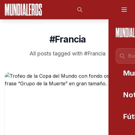
Saltar al contenido principal
#Francia
All posts tagged with #Francia
Mu
Not
Fút