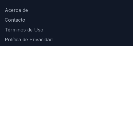
Acerca de
Contacto
Términos de Uso
Política de Privacidad
Suscríbete a nuestro Newsletter
Recibe las últimas noticias del fútbol mundial en tu
correo
SUSCRIBIRSE