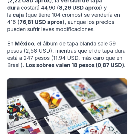
(
2,22 USD aprox
), la
versión de tapa
dura
costará 44,90 (
8,29 USD aprox
) y
la
caja
(que tiene 104 cromos) se vendería en
416 (
76,81 USD aprox
), aunque los precios
pueden sufrir leves modificaciones.
En
México
, el álbum de tapa blanda sale 59
pesos (2,58 USD), mientras que el de tapa dura
está a 247 pesos (11,94 USD, más caro que en
Brasil).
Los sobres valen 18 pesos (0,87 USD)
.