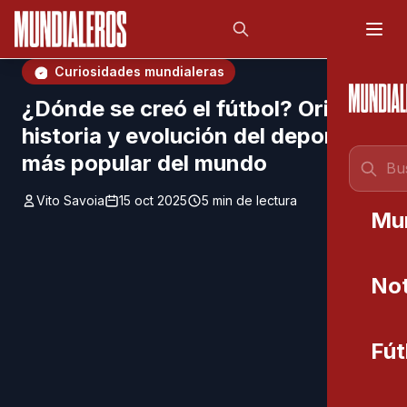
Saltar al contenido principal
;
Curiosidades mundialeras
¿Dónde se creó el fútbol? Origen,
historia y evolución del deporte
más popular del mundo
Vito Savoia
15 oct 2025
5 min de lectura
Mu
Not
Fút