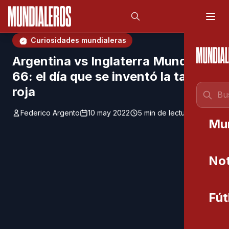
Saltar al contenido principal
;
Curiosidades mundialeras
Argentina vs Inglaterra Mundial
66: el día que se inventó la tarjeta
roja
Federico Argento
10 may 2022
5 min de lectura
Mu
Not
Fút