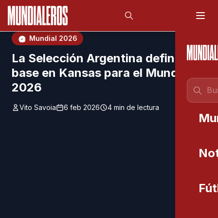
Saltar al contenido principal
;
Mundial 2026
La Selección Argentina definió su
base en Kansas para el Mundial
2026
Vito Savoia
6 feb 2026
4 min de lectura
Mu
Not
Fút