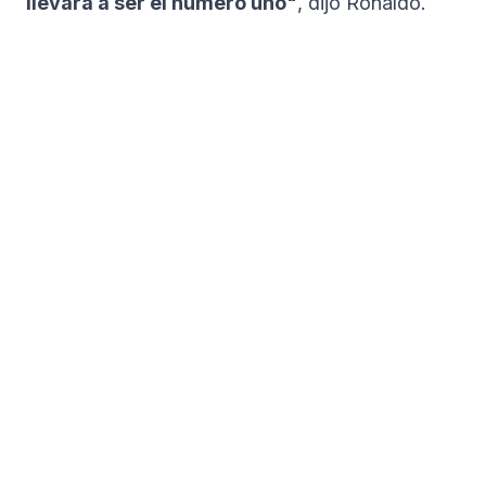
llevará a ser el número uno"
, dijo Ronaldo.