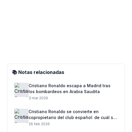
📚 Notas relacionadas
Cristiano Ronaldo escapa a Madrid tras
los bombardeos en Arabia Saudita
3 mar 2026
Cristiano Ronaldo se convierte en
copropietario del club español: de cuál se
trata
26 feb 2026