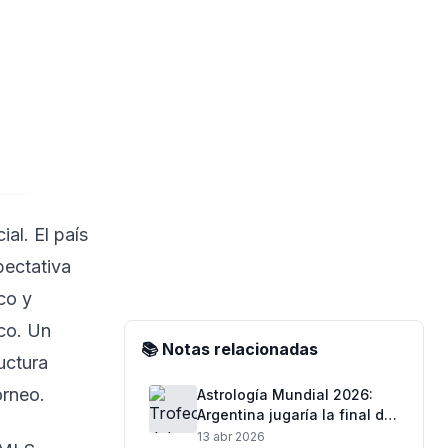
al. El país
pectativa
co y
ico. Un
📚 Notas relacionadas
uctura
orneo.
Astrología Mundial 2026:
Argentina jugaría la final de
la próxima Copa del Mundo
13 abr 2026