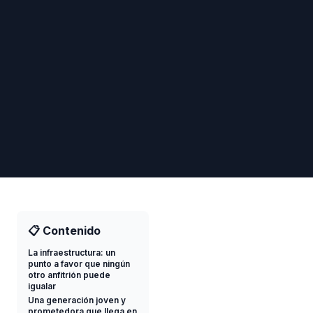
📋 Contenido
La infraestructura: un
punto a favor que ningún
otro anfitrión puede
igualar
Una generación joven y
prometedora que llega en