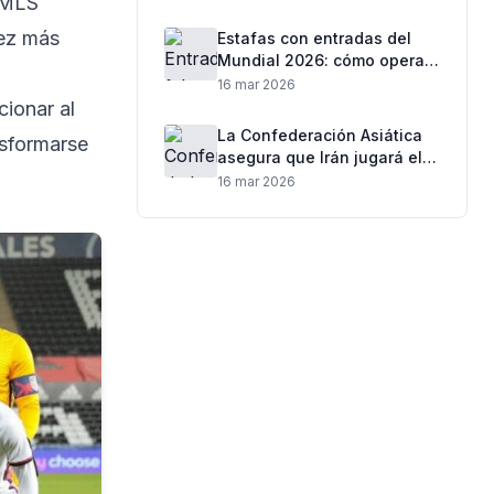
a MLS
vez más
Estafas con entradas del
Mundial 2026: cómo operan
los fraudes y qué hacer
16 mar 2026
para no perder dinero
cionar al
La Confederación Asiática
nsformarse
asegura que Irán jugará el
Mundial 2026 pese a la
16 mar 2026
tensión internacional