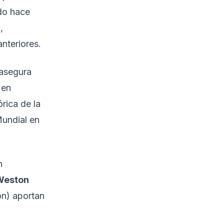
ado hace
,
anteriores.
 asegura
 en
rica de la
Mundial en
n
Weston
ón) aportan