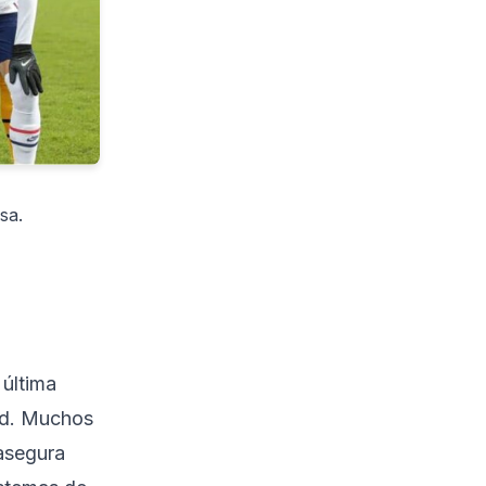
sa.
última
dad. Muchos
 asegura