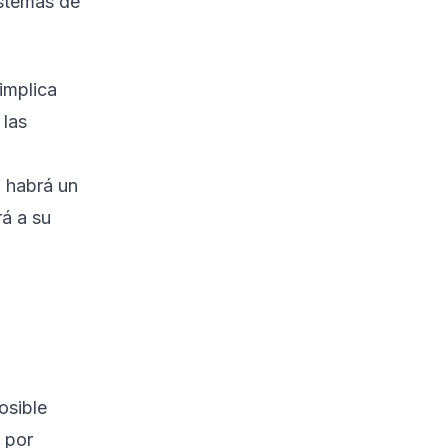
istemas de
 implica
 las
 habrá un
rá a su
osible
 por