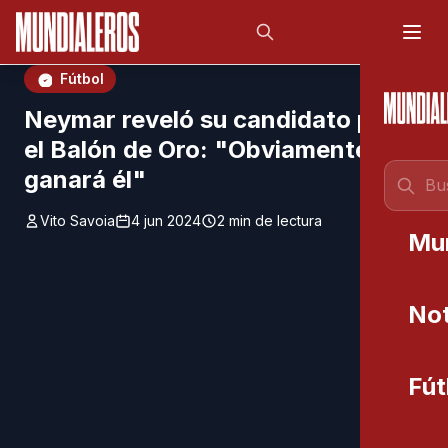
Saltar al contenido principal
;
Fútbol
Neymar reveló su candidato para
el Balón de Oro: "Obviamente lo
ganará él"
Vito Savoia
4 jun 2024
2 min de lectura
Mu
Not
Fút