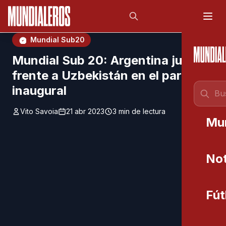
Saltar al contenido principal
;
Mundial Sub20
Mundial Sub 20: Argentina jugará
frente a Uzbekistán en el partido
inaugural
Vito Savoia
21 abr 2023
3 min de lectura
Mu
Not
Fút