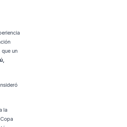
periencia
ación
l que un
ú,
onsideró
a la
e Copa