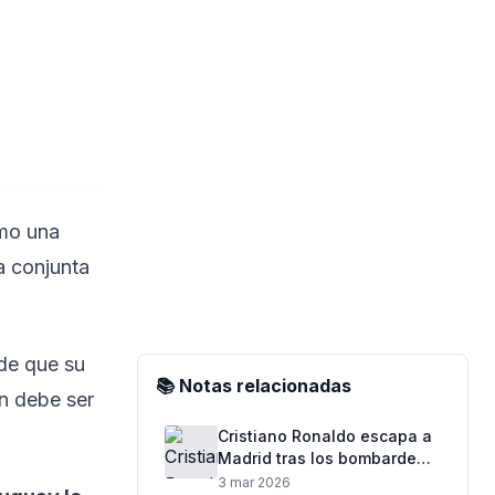
omo una
a conjunta
 de que su
📚 Notas relacionadas
n debe ser
Cristiano Ronaldo escapa a
Madrid tras los bombardeos
en Arabia Saudita
3 mar 2026