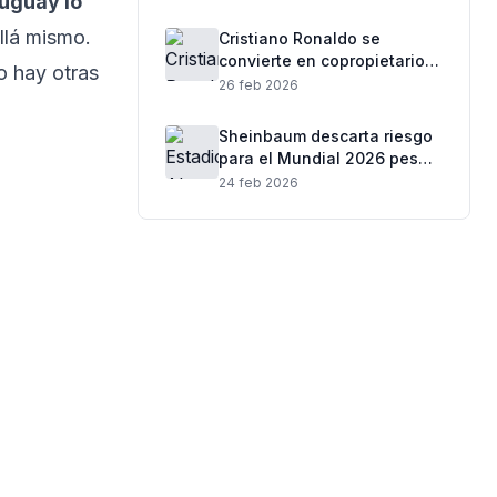
uguay lo
llá mismo.
Cristiano Ronaldo se
convierte en copropietario
o hay otras
del club español: de cuál se
26 feb 2026
trata
Sheinbaum descarta riesgo
para el Mundial 2026 pese
a ola de violencia tras
24 feb 2026
muerte de “El Mencho”