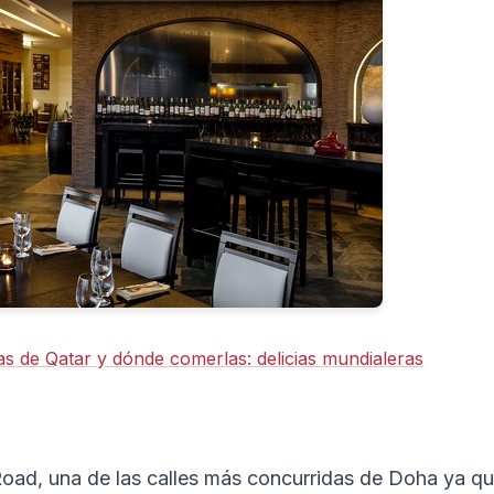
as de Qatar y dónde comerlas: delicias mundialeras
oad, una de las calles más concurridas de Doha ya qu