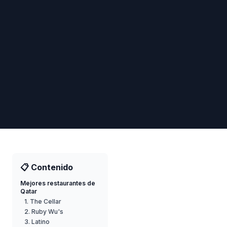
📋 Contenido
Mejores restaurantes de
Qatar
1. The Cellar
2. Ruby Wu's
3. Latino