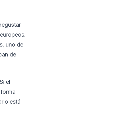
degustar
 europeos.
s, uno de
 pan de
i el
 forma
ario está