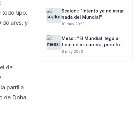
a
Scaloni: "Intento ya no mirar
 todo tipo.
nada del Mundial"
 dólares, y
10 may 2023
Messi: "El Mundial llegó al
final de mi carrera, pero fue
lo más lindo"
8 may 2023
el de
y
a parrilla
ro de Doha.