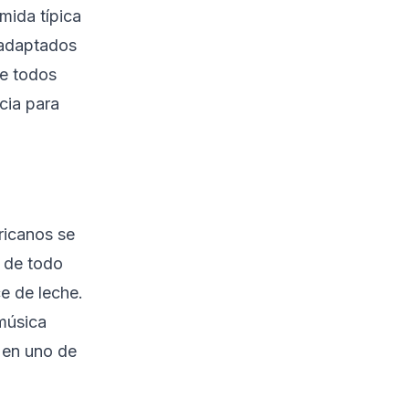
mida típica
 adaptados
ue todos
cia para
ricanos se
s de todo
e de leche.
música
í en uno de