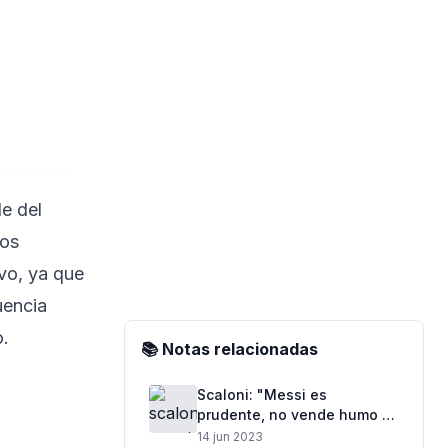
de del
los
ivo, ya que
uencia
o.
📚 Notas relacionadas
Scaloni: "Messi es
prudente, no vende humo y
no miente"
14 jun 2023