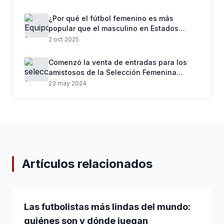
¿Por qué el fútbol femenino es más
popular que el masculino en Estados
Unidos?
2 oct 2025
Comenzó la venta de entradas para los
amistosos de la Selección Femenina
frente a Costa Rica
23 may 2024
Artículos relacionados
Las futbolistas más lindas del mundo:
quiénes son y dónde juegan