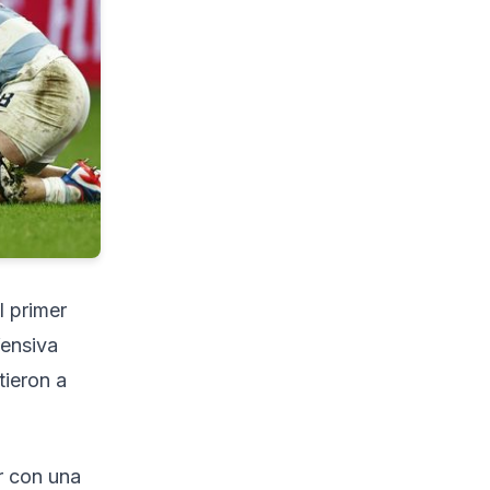
l primer
fensiva
tieron a
r con una