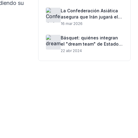
para no perder dinero
diendo su
La Confederación Asiática
asegura que Irán jugará el
Mundial 2026 pese a la
16 mar 2026
tensión internacional
Básquet: quiénes integran
el "dream team" de Estados
Unidos para París 2024
22 abr 2024