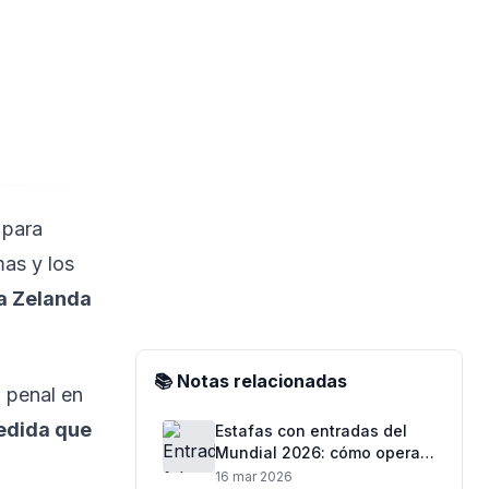
 para
as y los
a Zelanda
📚 Notas relacionadas
n penal en
medida que
Estafas con entradas del
Mundial 2026: cómo operan
los fraudes y qué hacer
16 mar 2026