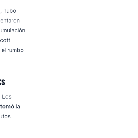
o, hubo
mentaron
acumulación
Scott
r el rumbo
ks
e Los
tomó la
utos.