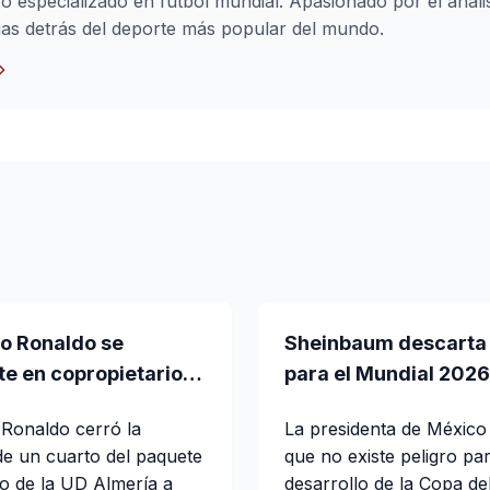
vo especializado en fútbol mundial. Apasionado por el anális
orias detrás del deporte más popular del mundo.
no Ronaldo se
Sheinbaum descarta 
te en copropietario
para el Mundial 2026
 español: de cuál se
ola de violencia tras
 Ronaldo cerró la
La presidenta de México
de “El Mencho”
e un cuarto del paquete
que no existe peligro par
io de la UD Almería a
desarrollo de la Copa d