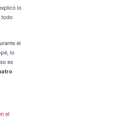
xplicó lo
e todo
urante el
pé, lo
eso es
uatro
n el