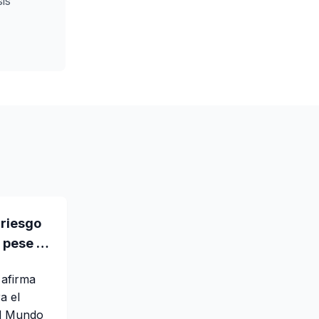
is
riesgo
 pese a
 muerte
 afirma
a el
el Mundo