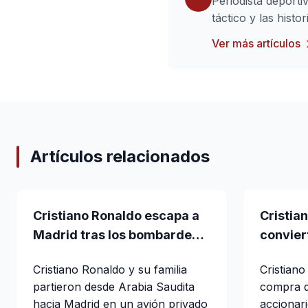
Periodista deporti
táctico y las hist
Ver más artículos
Artículos relacionados
Cristiano Ronaldo escapa a
Cristia
Madrid tras los bombardeos
convier
en Arabia Saudita
del club
Cristiano Ronaldo y su familia
Cristiano
trata
partieron desde Arabia Saudita
compra d
hacia Madrid en un avión privado
accionar