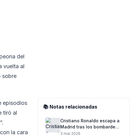
mpeona del
 vuelta al
o sobre
e episodios
📚 Notas relacionadas
 tiró al
Cristiano Ronaldo escapa a
o
”.
Madrid tras los bombardeos
con la cara
en Arabia Saudita
3 mar 2026