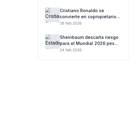
Cristiano Ronaldo se
convierte en copropietario
del club español: de cuál se
26 feb 2026
trata
Sheinbaum descarta riesgo
para el Mundial 2026 pese
a ola de violencia tras
24 feb 2026
muerte de “El Mencho”