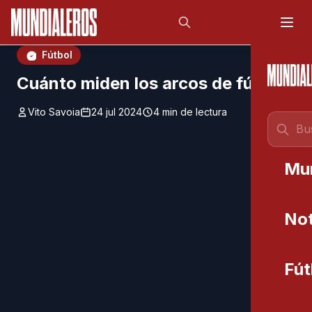
Saltar al contenido principal
;
Fútbol
Cuánto miden los arcos de fútbol
Vito Savoia
24 jul 2024
4 min de lectura
Mu
Not
Fút