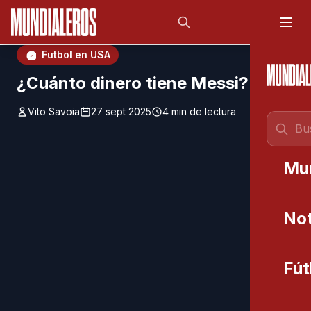
Saltar al contenido principal
;
Futbol en USA
¿Cuánto dinero tiene Messi?
Vito Savoia
27 sept 2025
4 min de lectura
Mu
Not
Fút