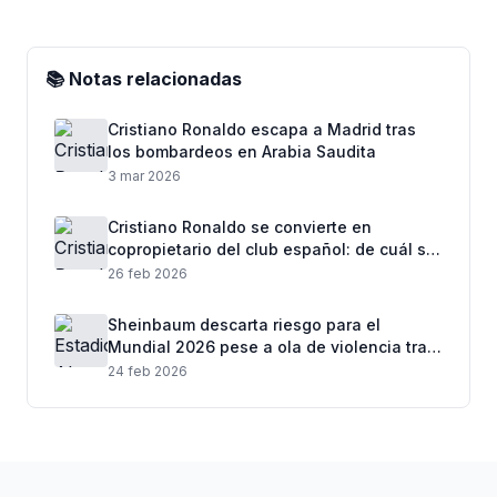
📚 Notas relacionadas
Cristiano Ronaldo escapa a Madrid tras
los bombardeos en Arabia Saudita
3 mar 2026
Cristiano Ronaldo se convierte en
copropietario del club español: de cuál se
trata
26 feb 2026
Sheinbaum descarta riesgo para el
Mundial 2026 pese a ola de violencia tras
muerte de “El Mencho”
24 feb 2026