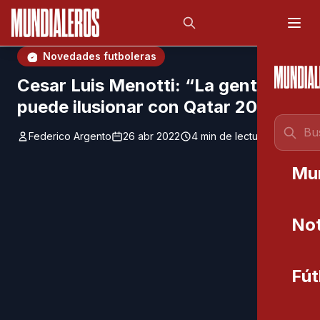
Saltar al contenido principal
;
Novedades futboleras
Cesar Luis Menotti: “La gente se
puede ilusionar con Qatar 2022”
Federico Argento
26 abr 2022
4 min de lectura
Mu
Not
Fút