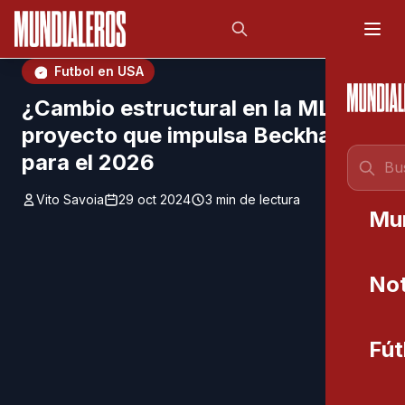
Saltar al contenido principal
;
Futbol en USA
¿Cambio estructural en la MLS? El
proyecto que impulsa Beckham
para el 2026
Vito Savoia
29 oct 2024
3 min de lectura
Mu
Not
Fút