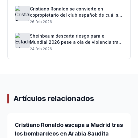
Cristiano Ronaldo se convierte en
copropietario del club español: de cuál se
trata
26 feb 2026
Sheinbaum descarta riesgo para el
Mundial 2026 pese a ola de violencia tras
muerte de “El Mencho”
24 feb 2026
Artículos relacionados
Cristiano Ronaldo escapa a Madrid tras
los bombardeos en Arabia Saudita