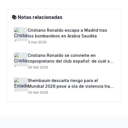
📚 Notas relacionadas
Cristiano Ronaldo escapa a Madrid tras
los bombardeos en Arabia Saudita
3 mar 2026
Cristiano Ronaldo se convierte en
copropietario del club español: de cuál se
trata
26 feb 2026
Sheinbaum descarta riesgo para el
Mundial 2026 pese a ola de violencia tras
muerte de “El Mencho”
24 feb 2026